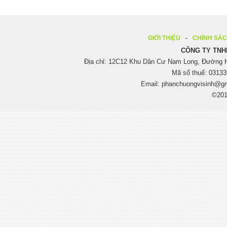
GIỚI THIỆU
CHÍNH SÁ
CÔNG TY TNH
Địa chỉ: 12C12 Khu Dân Cư Nam Long, Đường H
Mã số thuế: 03133
Email:
phanchuongvisinh@g
©201