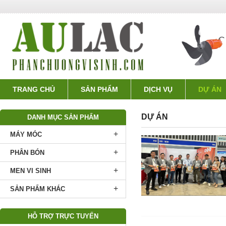
TRANG CHỦ
SẢN PHẨM
DỊCH VỤ
DỰ ÁN
DỰ ÁN
DANH MỤC SẢN PHẨM
+
MÁY MÓC
+
PHÂN BÓN
+
MEN VI SINH
+
SẢN PHẨM KHÁC
HỖ TRỢ TRỰC TUYẾN