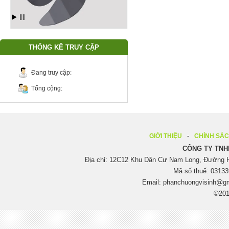
THỐNG KÊ TRUY CẬP
Đang truy cập:
Tổng cộng:
GIỚI THIỆU
CHÍNH SÁ
CÔNG TY TNH
Địa chỉ: 12C12 Khu Dân Cư Nam Long, Đường H
Mã số thuế: 03133
Email:
phanchuongvisinh@g
©201