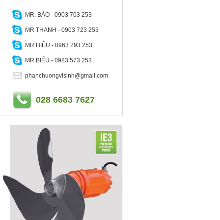
MR. BẢO - 0903 703 253
MR THANH - 0903 723 253
MR HIẾU - 0963 293 253
MR BIỂU - 0983 573 253
phanchuongvisinh@gmail.com
028 6683 7627