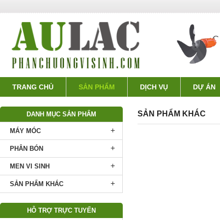
TRANG CHỦ
SẢN PHẨM
DỊCH VỤ
DỰ ÁN
SẢN PHẨM KHÁC
DANH MỤC SẢN PHẨM
+
MÁY MÓC
+
PHÂN BÓN
+
MEN VI SINH
+
SẢN PHẨM KHÁC
HỖ TRỢ TRỰC TUYẾN