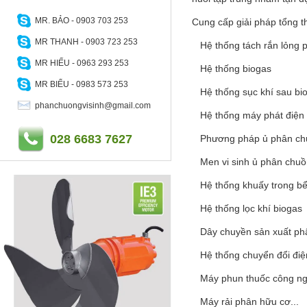
MR. BẢO - 0903 703 253
Cung cấp giải pháp tổng t
MR THANH - 0903 723 253
Hệ thống tách rắn lỏng p
MR HIẾU - 0963 293 253
Hệ thống biogas
MR BIỂU - 0983 573 253
Hệ thống sục khí sau bi
phanchuongvisinh@gmail.com
Hệ thống máy phát điện 
028 6683 7627
Phương pháp ủ phân ch
Men vi sinh ủ phân chu
Hệ thống khuấy trong bể
Hệ thống lọc khí biogas
Dây chuyền sản xuất ph
Hệ thống chuyển đổi điệ
Máy phun thuốc công ng
Máy rải phân hữu cơ...