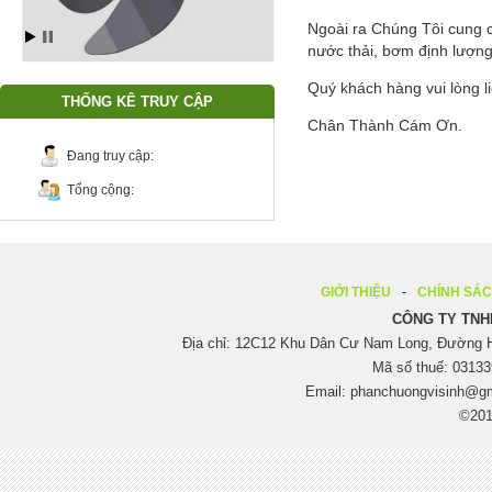
Ngoài ra Chúng Tôi cung 
nước thải, bơm định lượng
Quý khách hàng vui lòng l
THỐNG KÊ TRUY CẬP
Chân Thành Cám Ơn.
Đang truy cập:
Tổng cộng:
GIỚI THIỆU
CHÍNH SÁ
CÔNG TY TNH
Địa chỉ: 12C12 Khu Dân Cư Nam Long, Đường H
Mã số thuế: 03133
Email:
phanchuongvisinh@g
©201