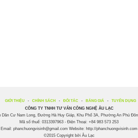
GIỚI THIỆU
CHÍNH SÁCH
ĐỐI TÁC
BẢNG GIÁ
TUYỂN DỤNG
CÔNG TY TNHH TƯ VẤN CÔNG NGHỆ ÂU LẠC
hu Dân Cư Nam Long, Đường Hà Huy Giáp, Khu Phố 3A, Phường An Phú Đông
Mã số thuế: 0313397963 - Điện Thoại: +84 983 573 253
Email:
phanchuongvisinh@gmail.com
Website:
http://phanchuongvisinh.com
©2015 Copyright bởi Âu Lạc