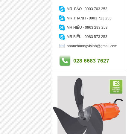
MR. BẢO - 0903 703 253
MR THANH - 0903 723 253
MR HIẾU - 0963 293 253
MR BIỂU - 0983 573 253
phanchuongvisinh@gmail.com
028 6683 7627