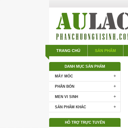
TRANG CHỦ
SẢN PHẨM
DANH MỤC SẢN PHẨM
+
MÁY MÓC
+
PHÂN BÓN
+
MEN VI SINH
+
SẢN PHẨM KHÁC
HỖ TRỢ TRỰC TUYẾN