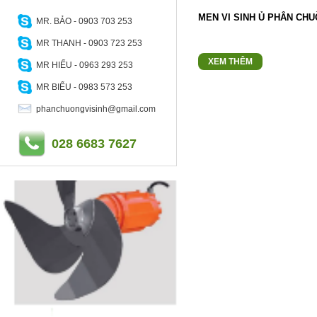
MEN VI SINH Ủ PHÂN CH
MR. BẢO - 0903 703 253
MR THANH - 0903 723 253
XEM THÊM
MR HIẾU - 0963 293 253
MR BIỂU - 0983 573 253
phanchuongvisinh@gmail.com
028 6683 7627