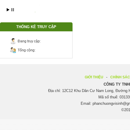
THỐNG KÊ TRUY CẬP
Đang truy cập:
Tổng cộng:
GIỚI THIỆU
CHÍNH SÁ
CÔNG TY TNH
Địa chỉ: 12C12 Khu Dân Cư Nam Long, Đường H
Mã số thuế: 03133
Email:
phanchuongvisinh@g
©201