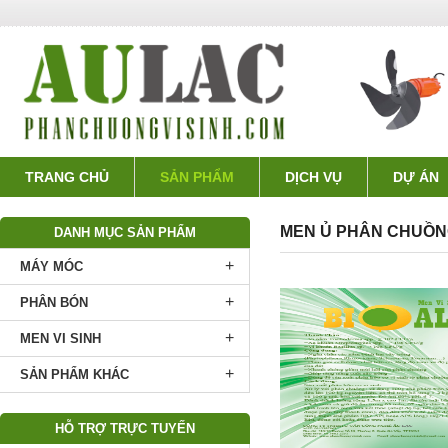
TRANG CHỦ
SẢN PHẨM
DỊCH VỤ
DỰ ÁN
MEN Ủ PHÂN CHUỒ
DANH MỤC SẢN PHẨM
+
MÁY MÓC
+
PHÂN BÓN
+
MEN VI SINH
+
SẢN PHẨM KHÁC
HỖ TRỢ TRỰC TUYẾN